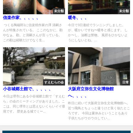
未分類
未分類
信楽作家、、、、、
暖冬、、、
つくる陶磁郎1に信楽焼作家の澤 清嗣さ
今日で3日連続でランニングしました。
んが特集されている。 ここのなかに、勘
が、暖かいですね〜暖冬と感じます。 し
やなぁ、勘。と清嗣さんが言っている。
か〜し、油断は禁物。 風邪をひかないよ
この勘は経験だけでなく生...
うにしないとね。...
すえむらの会
日常
小谷城郷土館で、、、、、
大阪府立弥生文化博物館
へ、、、、
今日は堺市にある小谷城郷土館で「すえむ
ら」の会のミーティングがありました。こ
昨日に続いて大阪府立弥生文化博物館へ。
こは、同じ堺市とは思えないくらいイイ環
近つ飛鳥とちょっと違うけど良く似たとこ
境です。 歴史ある城でミー...
ろです。 今回は夏休みということもあり
子供たちがウロウロしてい...