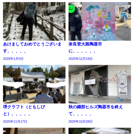
あけましておめでとうございま
奈良登大路陶器市
す、、、、、
に、、、、、、
2026年1月5日
2025年12月19日
堺クラフト（ともしび
秋の織部ヒルズ陶器市を終え
と）、、、、、
て、、、、、
2025年11月17日
2025年10月28日