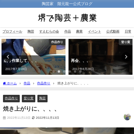
陶芸家 階元龍一公式ブログ
プロフィール
陶芸
すえむらの会
作品
農業
イベント
公式動画
日常
作品作り
登り窯
削り作業して、、、
再会、、、
2017年7月18日
2017年6月28日
ホーム
作品
作品作り
焼き上がりに、、、、
作品作り
登り窯
陶芸
焼き上がりに、、、、
2022年11月13日
2022年11月13日