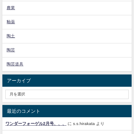
農業
釉薬
陶土
陶芸
陶芸道具
アーカイブ
最近のコメント
ワンダーフォーゲル2月号、、、
に
s.s.hirakata
より