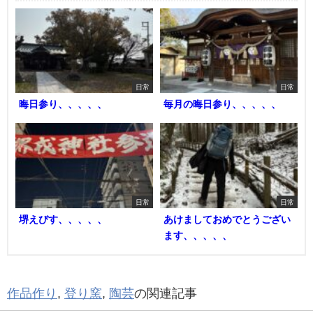
日常
日常
晦日参り、、、、、
毎月の晦日参り、、、、、
日常
日常
堺えびす、、、、、
あけましておめでとうござい
ます、、、、、
作品作り
,
登り窯
,
陶芸
の関連記事