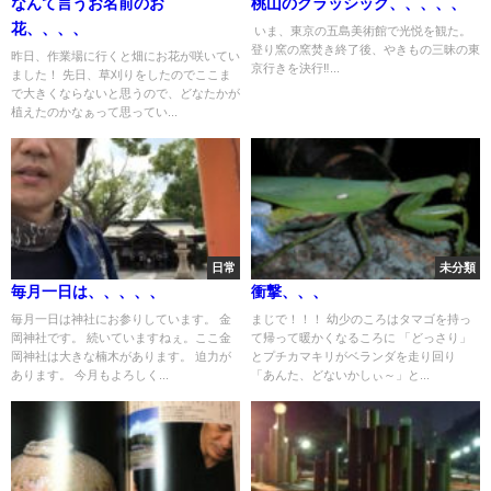
なんて言うお名前のお
桃山のクラッシック、、、、、
花、、、、
いま、東京の五島美術館で光悦を観た。
登り窯の窯焚き終了後、やきもの三昧の東
昨日、作業場に行くと畑にお花が咲いてい
京行きを決行‼︎...
ました！ 先日、草刈りをしたのでここま
で大きくならないと思うので、どなたかが
植えたのかなぁって思ってい...
日常
未分類
毎月一日は、、、、、
衝撃、、、
毎月一日は神社にお参りしています。 金
まじで！！！ 幼少のころはタマゴを持っ
岡神社です。 続いていますねぇ。ここ金
て帰って暖かくなるころに 「どっさり」
岡神社は大きな楠木があります。 迫力が
とプチカマキリがベランダを走り回り
あります。 今月もよろしく...
「あんた、どないかしぃ～」と...