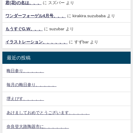
君(花)の名は、、、
に
スズバー
より
ワンダーフォーゲル4月号、、、
に
kirakira.suzubaba
より
もうすぐG.W、、、
に
suzubar
より
イラストレーション、、、、、、
に
すずbar
より
最近の投稿
晦日参り、、、、、
毎月の晦日参り、、、、、
堺えびす、、、、、
あけましておめでとうございます、、、、、
奈良登大路陶器市に、、、、、、