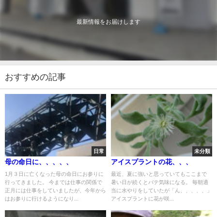
最新情報をお届けします
おすすめの記事
日常
未分類
母の命日に、、、、、
アイスプラントの花、、、
1月３日に亡くなった母の命日にお参りに
最近、夏に強いと思っていてもここまで
行ってきました。 今までは仕事の関係で
暑い日が続くとバテ気味になる。 毎朝適
正月には仕事をしていましたが、今年から
当に水やりをしていたが「ん、、、、、」
はお参りに行けるようになり...
アイスプラントに花が咲...