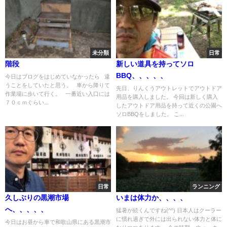
未分類
日常
階段
新しい道具を持ってソロ
BBQ、、、、、
今日はブログをはじめていなかったら 違
うことをしていたと思う。 車から降りて
先日、りんくうアウトレットでアウトドア
作業場に歩いて行く。 一番近い入口には
用品を購入しました。 今回は新しく購入
７０ｃｍぐらい...
したアウトドア用品を持って近くの公園へ
ソロBBQをしました。 こ...
日常
ランニング
久しぶりの黒潮市場
いまは体力か、、、、
へ、、、、、
猛暑が続くんですね(^^) 日本人はクーラー
に慣れ過ぎで外には出られない体力と体に
今日はお昼から車で和歌山県にある黒潮市