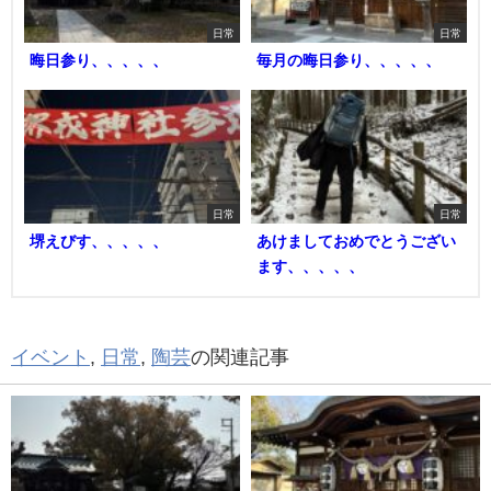
日常
日常
晦日参り、、、、、
毎月の晦日参り、、、、、
日常
日常
堺えびす、、、、、
あけましておめでとうござい
ます、、、、、
イベント
,
日常
,
陶芸
の関連記事