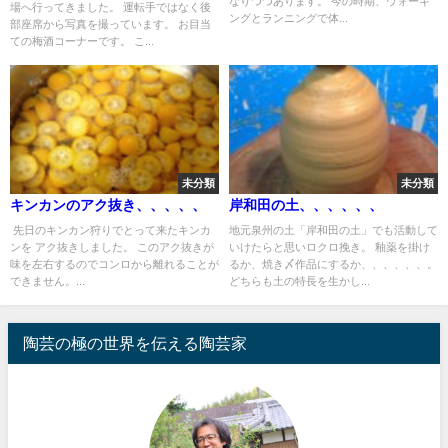
なりつつあります。 今の時期、ウォーキ
場へ行ってきました。 運転手ではなく後
ングとランニングで体...
部座席から写真を撮っています。 お目当
ての梅酒コーナーです。 こ...
未分類
未分類
キンカンのアク抜き、、、、、
岸和田の土、、、、、、
先日のキンカン狩りでとって来たキンカ
地元泉州の土「岸和田の土」でも活動して
ンを アク抜きしました。 このアク抜きが
いけたらと思いロクロ挽き。 釉薬を掛け
味を左右するのでコンロから離れることが
るか、焼き〆作品にするか、、、、、、。
できません。...
どちらも土の特長を生かし...
陶芸の極の世界を伝える陶芸家