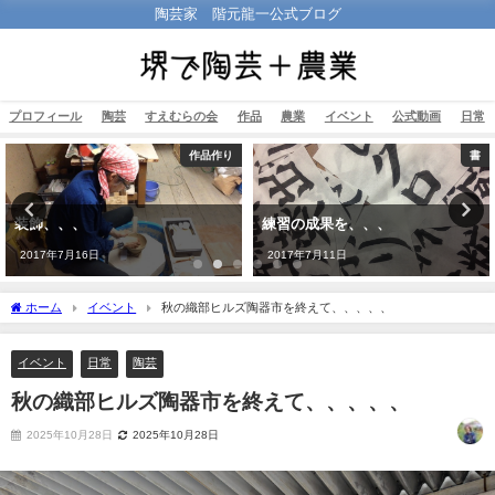
陶芸家 階元龍一公式ブログ
プロフィール
陶芸
すえむらの会
作品
農業
イベント
公式動画
日常
作品作り
書
装飾、、、
練習の成果を、、、
2017年7月16日
2017年7月11日
ホーム
イベント
秋の織部ヒルズ陶器市を終えて、、、、、
イベント
日常
陶芸
秋の織部ヒルズ陶器市を終えて、、、、、
2025年10月28日
2025年10月28日