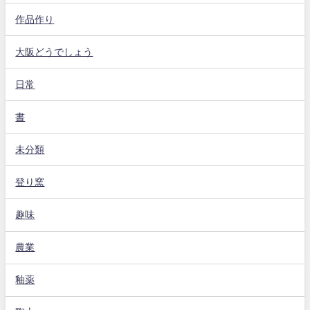
作品作り
大阪どうでしょう
日常
書
未分類
登り窯
趣味
農業
釉薬