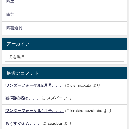
陶土
陶芸
陶芸道具
アーカイブ
最近のコメント
ワンダーフォーゲル2月号、、、
に
s.s.hirakata
より
君(花)の名は、、、
に
スズバー
より
ワンダーフォーゲル4月号、、、
に
kirakira.suzubaba
より
もうすぐG.W、、、
に
suzubar
より