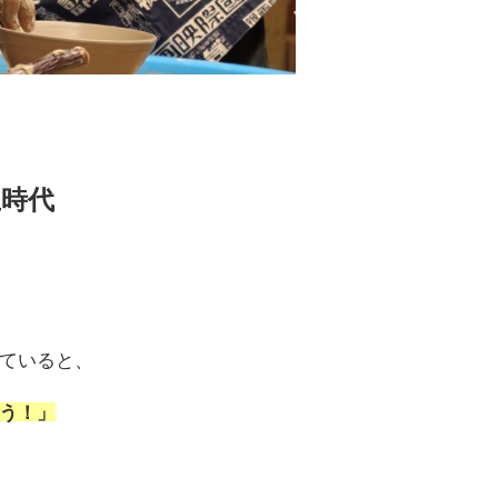
生時代
ていると、
う！」