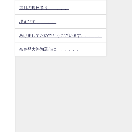
毎月の晦日参り、、、、、
堺えびす、、、、、
あけましておめでとうございます、、、、、
奈良登大路陶器市に、、、、、、