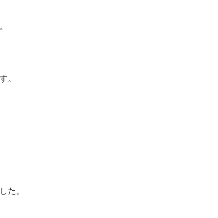
。
す。
した。