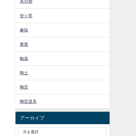
未分類
登り窯
趣味
農業
釉薬
陶土
陶芸
陶芸道具
アーカイブ