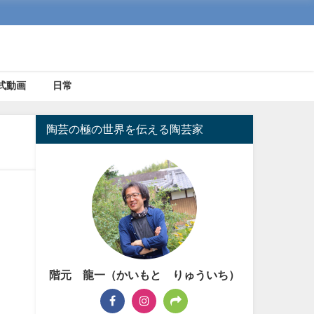
式動画
日常
陶芸の極の世界を伝える陶芸家
階元 龍一（かいもと りゅういち）