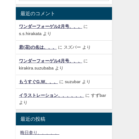
最近のコメント
ワンダーフォーゲル2月号、、、
に
s.s.hirakata
より
君(花)の名は、、、
に
スズバー
より
ワンダーフォーゲル4月号、、、
に
kirakira.suzubaba
より
もうすぐG.W、、、
に
suzubar
より
イラストレーション、、、、、、
に
すずbar
より
最近の投稿
晦日参り、、、、、