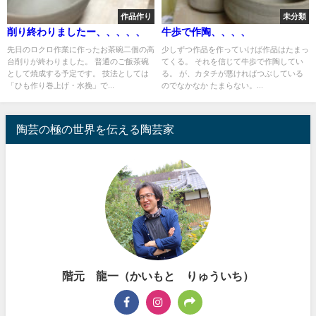
作品作り
未分類
削り終わりましたー、、、、、
牛歩で作陶、、、、
先日のロクロ作業に作ったお茶碗二個の高
少しずつ作品を作っていけば作品はたまっ
台削りが終わりました。 普通のご飯茶碗
てくる。 それを信じて牛歩で作陶してい
として焼成する予定です。 技法としては
る。 が、カタチが悪ければつぶしている
「ひも作り巻上げ・水挽」で...
のでなかなか たまらない。...
陶芸の極の世界を伝える陶芸家
階元 龍一（かいもと りゅういち）