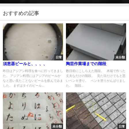
おすすめの記事
日常
未分類
須恵器ビールと、、、、
陶芸作業場までの階段
昨日はアジアン料理を食べに行ってきまし
数日前にこしらえた階段。 木端で作った
た。 アジアン料理にはアジアのビールか
丈夫なだけの階段。 見た目だけでもと思
なと思い見たことないビールを飲んでみま
いペンキ塗り。 ペンキ塗りがんばりまし
した。 まずはタイのビール...
た。 階段...
未分類
日常