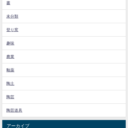
書
未分類
登り窯
趣味
農業
釉薬
陶土
陶芸
陶芸道具
アーカイブ