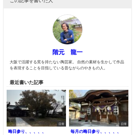
この記事を書いた人
階元 龍一
大阪で活躍する窯を持たない陶芸家。 自然の素材を生かして作品
を表現することを目指している昔ながらのやきもの人。
最近書いた記事
日常
日常
晦日参り、、、、、
毎月の晦日参り、、、、、