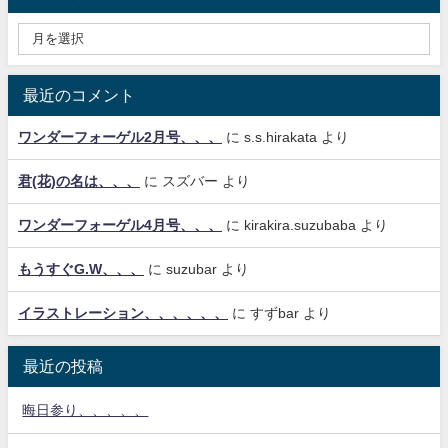
最近のコメント
ワンダーフォーゲル2月号、、、
に
s.s.hirakata
より
君(花)の名は、、、
に
スズバー
より
ワンダーフォーゲル4月号、、、
に
kirakira.suzubaba
より
もうすぐG.W、、、
に
suzubar
より
イラストレーション、、、、、、
に
すずbar
より
最近の投稿
晦日参り、、、、、