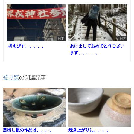
日常
日常
堺えびす、、、、、
あけましておめでとうござい
ます、、、、、
登り窯
の関連記事
窯出し後の作品は、、、、
焼き上がりに、、、、