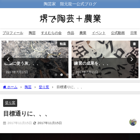
陶芸家 階元龍一公式ブログ
プロフィール
陶芸
すえむらの会
作品
農業
イベント
公式動画
日常
釉薬
書
釉薬に使う灰、、、
練習の成果を、、、
2017年7月17日
2017年7月11日
ホーム
陶芸
登り窯
目標通りに、、、
登り窯
目標通りに、、、
2017年11月15日
2017年11月15日