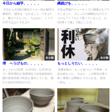
今日から細字、、、、、
縄跳びを、、、、、
今日から月3回の稽古のうち一回が細字の
今日は早朝のウォーキングに縄跳びをプラ
練習日。 細字は「なれること」ですよ‼
スしました。 久しぶりの縄跳びなのでど
と、教えてもらった。 ちなみに、ミミズ
うかな？？？なんて思っていました。が、
の字ではないですよ‼...
3分間ミス無しで跳ぶことが...
未分類
未分類
堺 へうげもの、、、、、
もっとしりたい、、、、、
きょうから3日間（11月2日～11月4日ま
別冊宝島の「もっと知りたい千利休」を
で）堺市堺区の 菅原神社で文化財特別公
読み終わった。 やはり、この時代の取り
開の茶道具展で作品を 展示している。 朝
巻く環境には興味が そそられる。 是非、
から自分の作品がどの...
一読を。...