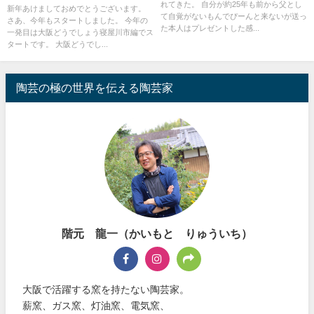
れてきた。 自分が約25年も前から父とし
新年あけましておめでとうございます。
て自覚がないもんでぴーんと来ないが送っ
さあ、今年もスタートしました。 今年の
た本人はプレゼントした感...
一発目は大阪どうでしょう寝屋川市編でス
タートです。 大阪どうでし...
陶芸の極の世界を伝える陶芸家
階元 龍一（かいもと りゅういち）
大阪で活躍する窯を持たない陶芸家。
薪窯、ガス窯、灯油窯、電気窯、