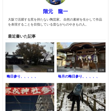
階元 龍一
大阪で活躍する窯を持たない陶芸家。 自然の素材を生かして作品
を表現することを目指している昔ながらのやきもの人。
最近書いた記事
日常
日常
晦日参り、、、、、
毎月の晦日参り、、、、、
日常
日常