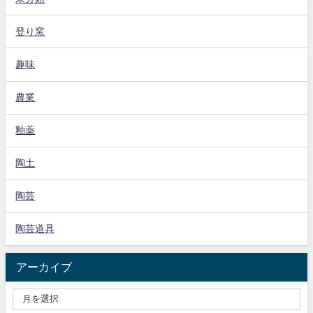
登り窯
趣味
農業
釉薬
陶土
陶芸
陶芸道具
アーカイブ