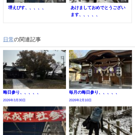
堺えびす、、、、、
あけましておめでとうござい
ます、、、、、
日常
の関連記事
晦日参り、、、、、
毎月の晦日参り、、、、、
2026年3月30日
2026年2月10日