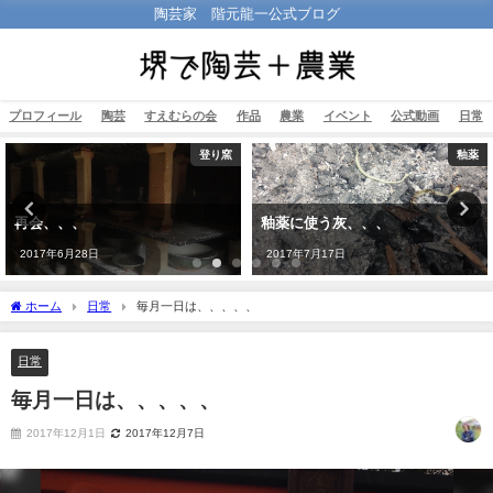
陶芸家 階元龍一公式ブログ
プロフィール
陶芸
すえむらの会
作品
農業
イベント
公式動画
日常
登り窯
釉薬
再会、、、
釉薬に使う灰、、、
2017年6月28日
2017年7月17日
ホーム
日常
毎月一日は、、、、、
日常
毎月一日は、、、、、
2017年12月1日
2017年12月7日