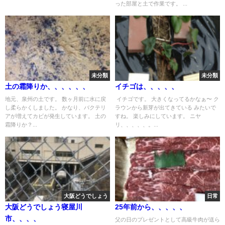
った部屋と土で作業です。 ...
未分類
未分類
土の霜降りか、、、、、、
イチゴは、、、、、
地元、泉州の土です。 数ヶ月前に水に戻
イチゴです。 大きくなってるかなぁ〜 ク
し柔らかくしました。 かなり、バクテリ
ラウンから新芽が出てきている みたいで
アが増えてカビが発生しています。 土の
すね。 楽しみにしています。 ニヤ
霜降りか？...
リ、、、、、。...
大阪どうでしょう
日常
大阪どうでしょう寝屋川
25年前から、、、、、
市、、、、
父の日のプレゼントとして高級牛肉が送ら