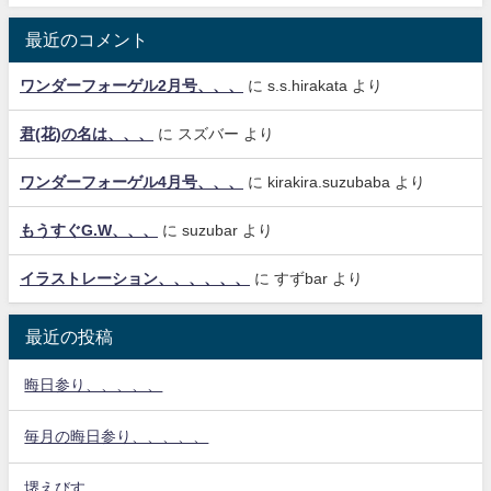
最近のコメント
ワンダーフォーゲル2月号、、、
に
s.s.hirakata
より
君(花)の名は、、、
に
スズバー
より
ワンダーフォーゲル4月号、、、
に
kirakira.suzubaba
より
もうすぐG.W、、、
に
suzubar
より
イラストレーション、、、、、、
に
すずbar
より
最近の投稿
晦日参り、、、、、
毎月の晦日参り、、、、、
堺えびす、、、、、