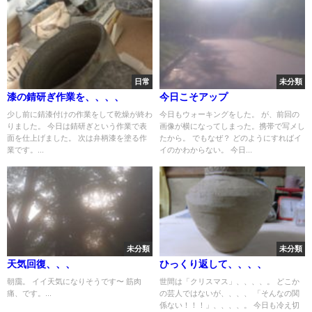
日常
未分類
漆の錆研ぎ作業を、、、、
今日こそアップ
少し前に錆漆付けの作業をして乾燥が終わ
今日もウォーキングをした。 が、前回の
りました。 今日は錆研ぎという作業で表
画像が横になってしまった。携帯で写メし
面を仕上げました。 次は弁柄漆を塗る作
たから。 でもなぜ？ どのようにすればイ
業です。...
イのかわからない。 今日...
未分類
未分類
天気回復、、、
ひっくり返して、、、、
朝靄。 イイ天気になりそうです〜 筋肉
世間は「クリスマス」、、、、。 どこか
痛、です。...
の芸人ではないが、、、、 「そんなの関
係ない！！！」、、、、。 今日も冷え切